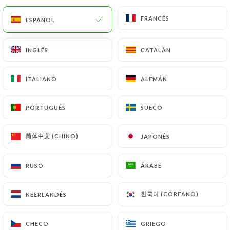
FRANCÉS
FRANCÉS
ES
MENÚ
ESPAÑOL
ESPAÑOL
INGLÉS
INGLÉS
CATALÁN
CATALÁN
ITALIANO
ITALIANO
ALEMÁN
ALEMÁN
/
INICIO
CONTACTO
Contacto
PORTUGUÉS
PORTUGUÉS
SUECO
SUECO
简体中文 (CHINO)
简体中文 (CHINO)
JAPONÉS
JAPONÉS
RUSO
RUSO
ÁRABE
ÁRABE
한국어 (COREANO)
한국어 (COREANO)
NEERLANDÉS
NEERLANDÉS
Le Greffulhe
CHECO
CHECO
GRIEGO
GRIEGO